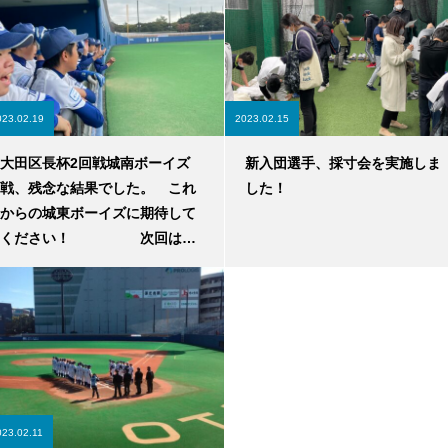
023.02.19
2023.02.15
大田区長杯2回戦城南ボーイズ
新入団選手、採寸会を実施しま
戦、残念な結果でした。 これ
した！
からの城東ボーイズに期待して
ください！ 次回は必
ず…。
023.02.11