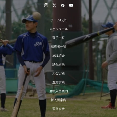
チーム紹介
スケジュール
選手一覧
指導者一覧
施設紹介
試合結果
大会実績
進路実績
途中入団案内
新入団案内
運営会社