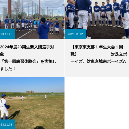
023.11.25
2023.11.12
2024年度23期生新入団選手対
【東京東支部１年生大会１回
象
戦】 対足立ボ
『第一回練習体験会』を実施し
ーイズ、対東京城南ボーイズA
ました！
023.11.03