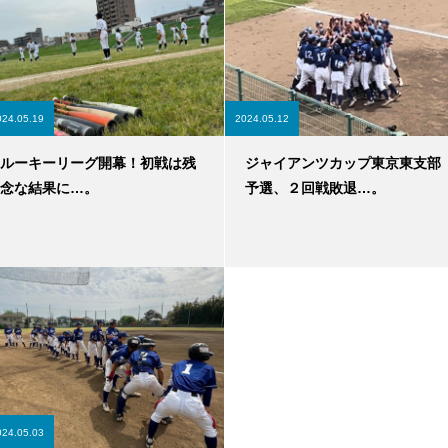
024.05.19
2024.05.12
ルーキーリーグ開幕！初戦は残
ジャイアンツカップ東京東支部
念な結果に…。
予選、２回戦敗退…。
024.05.03