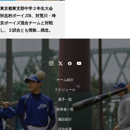
東京都東支部中学２年生大会
対志村ボーイズB、対荒川・埼
京ボーイズ混合チームと対戦
し、２試合とも惜敗…残念。
チーム紹介
スケジュール
選手一覧
指導者一覧
施設紹介
試合結果