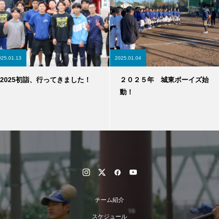
025.01.13
2025.01.04
2025初詣、行ってきました！
２０２５年 城東ボーイズ始
動！
チーム紹介
スケジュール