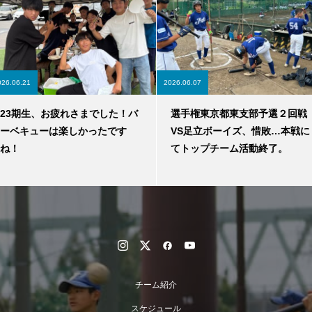
026.06.21
2026.06.07
23期生、お疲れさまでした！バ
選手権東京都東支部予選２回戦
ーベキューは楽しかったです
VS足立ボーイズ、惜敗…本戦に
ね！
てトップチーム活動終了。
チーム紹介
スケジュール