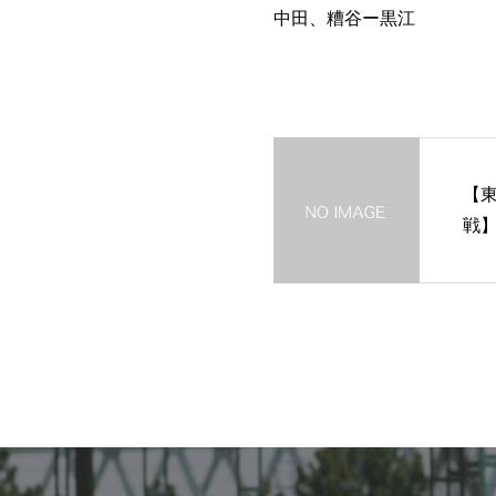
中田、糟谷ー黒江
【東
戦】