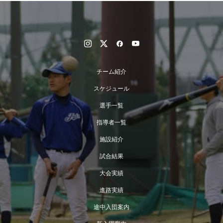
チーム紹介
スケジュール
選手一覧
指導者一覧
施設紹介
試合結果
大会実績
進路実績
途中入団案内