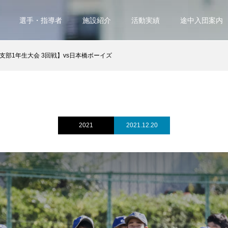
選手・指導者
施設紹介
活動実績
途中入団案内
支部1年生大会 3回戦】vs日本橋ボーイズ
2021
2021.12.20