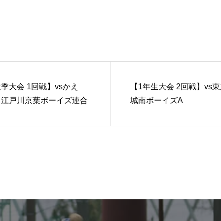
季大会 1回戦】vsかえ
【1年生大会 2回戦】vs
・江戸川京葉ボーイズ連合
城南ボーイズA