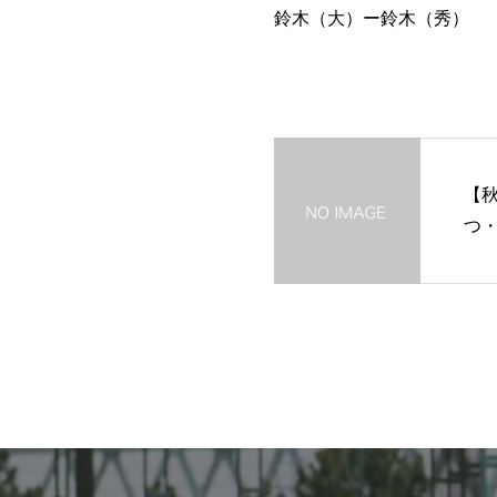
鈴木（大）ー鈴木（秀）
【秋
つ