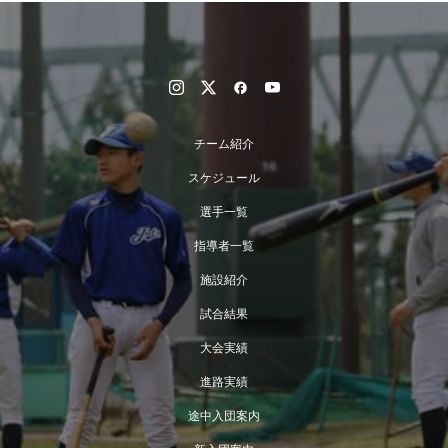
チーム紹介
スケジュール
選手一覧
指導者一覧
施設紹介
試合結果
大会実績
進路実績
途中入団案内