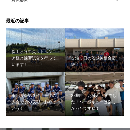
月を選択
最近の記事
保土ヶ谷中央リトルシニ
ア様と練習試合を行って
２泊３日の茨城神栖合宿
います！
終了！
東北大会第３位！最後の
23期生、お疲れさまでし
大会で初の表彰！おめで
た！バーベキューは楽し
とう！
かったですね！