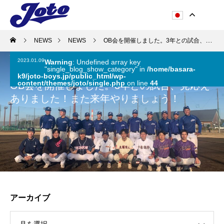
NEWS
NEWS
OB会を開催しました。3年との試合、見応えありました！また来年やりましょう！
2023.01.09
Warning
: Undefined array key
"single_blog_show_category" in
/home/basara-
k9/joto-boys.jp/public_html/wp-
content/themes/joto/single.php
on line
44
OB会を開催しました。3年との試合、見応え
ありました！また来年やりましょう！
アーカイブ