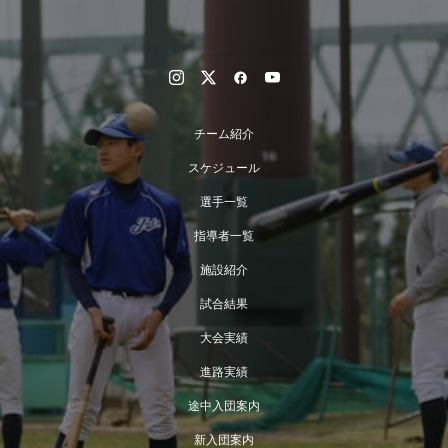
チーム紹介
スケジュール
選手一覧
指導者一覧
施設紹介
試合結果
大会実績
進路実績
途中入団案内
新入団案内